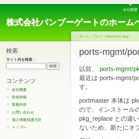
会社概要
株式会社バンブーゲートのホーム
ホーム
›
ブログ
›
takemon's blog
ports-mgmt/
検索
サイト内を検索：
以前、
ports-mgmt/
最近は ports-mgm
コンテンツ
す。
会社概要
技術情報
portmaster 本体
業務内容
ので、インストール
お問い合わせ
pkg_replace と
個人情報保護方針
ないため、新たにオ
トップへ