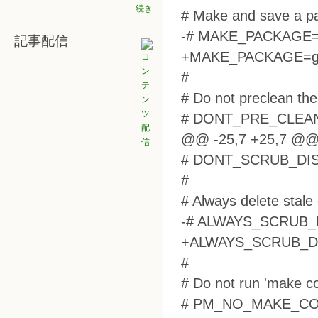
続き
# Make and save a pa
-# MAKE_PACKAGE=
記事配信
+MAKE_PACKAGE=g
#
# Do not preclean the 
# DONT_PRE_CLEA
@@ -25,7 +25,7 @
# DONT_SCRUB_DIS
#
# Always delete stale 
-# ALWAYS_SCRUB_
+ALWAYS_SCRUB_DI
#
# Do not run 'make co
# PM_NO_MAKE_CO