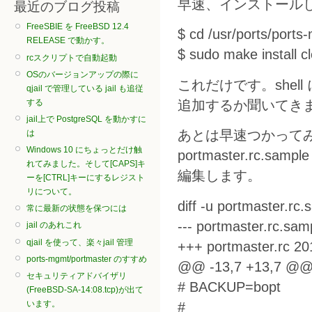
早速、インストール
最近のブログ投稿
FreeSBIE を FreeBSD 12.4
$ cd /usr/ports/port
RELEASE で動かす。
$ sudo make install c
rcスクリプトで自動起動
OSのバージョンアップの際に
これだけです。shell
qjail で管理している jail も追従
する
追加するか聞いてき
jail上で PostgreSQL を動かすに
あとは早速つかってみよう
は
Windows 10 にちょっとだけ触
portmaster.rc.
れてみました。そして[CAPS]キ
編集します。
ーを[CTRL]キーにするレジスト
リについて。
diff -u portmaster.rc
常に最新の状態を保つには
--- portmaster.rc.sa
jail のあれこれ
qjail を使って、楽々jail 管理
+++ portmaster.rc 2
ports-mgmt/portmaster のすすめ
@@ -13,7 +13,7 @
セキュリティアドバイザリ
# BACKUP=bopt
(FreeBSD-SA-14:08.tcp)が出て
います。
#