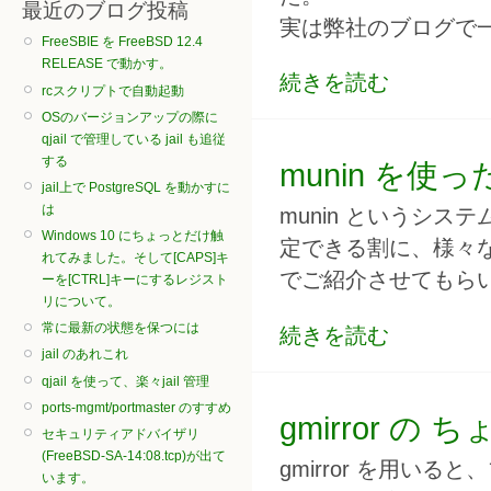
最近のブログ投稿
実は弊社のブログで
FreeSBIE を FreeBSD 12.4
RELEASE で動かす。
続きを読む
rcスクリプトで自動起動
OSのバージョンアップの際に
qjail で管理している jail も追従
する
munin を
jail上で PostgreSQL を動かすに
は
munin というシ
Windows 10 にちょっとだけ触
定できる割に、様々
れてみました。そして[CAPS]キ
でご紹介させてもら
ーを[CTRL]キーにするレジスト
リについて。
常に最新の状態を保つには
続きを読む
jail のあれこれ
qjail を使って、楽々jail 管理
ports-mgmt/portmaster のすすめ
gmirror 
セキュリティアドバイザリ
(FreeBSD-SA-14:08.tcp)が出て
gmirror を用い
います。