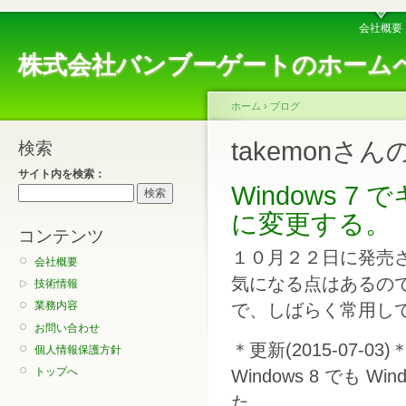
会社概要
株式会社バンブーゲートのホーム
ホーム
›
ブログ
takemonさ
検索
サイト内を検索：
Windows 7 
に変更する。
コンテンツ
１０月２２日に発売され
会社概要
気になる点はあるのですが
技術情報
業務内容
で、しばらく常用し
お問い合わせ
＊更新(2015-07-03)
個人情報保護方針
トップへ
Windows 8 でも
た。